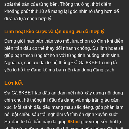
soát thế trận của từng bên. Thông thường, thời điểm
khoảng phút thứ 10 sẽ mang lại góc nhìn rõ ràng hơn để
đưa ra lựa chọn hợp lý.
Linh hoạt kèo cược và tận dụng ưu đãi hợp lý
Đừng giới hạn bản thân vào một lựa chọn cố định khi diễn
biến trận đấu có thể thay đổi nhanh chóng. Sự linh hoạt sẽ
giúp bạn thích ứng tốt hơn với từng tình huống phát sinh.
Ngoài ra, các ưu đãi từ hệ thống Đá Gà 8KBET cũng là
yếu tố hỗ trợ đáng kể mà bạn nên tận dụng đúng cách.
Lời kết
Đá Gà 8KBET tạo dấu ấn đậm nét nhờ xây dựng nội dung
chỉn chu, hệ thống thi đấu đa dạng và nhịp trận giàu cảm
xúc. Mỗi sảnh đấu đều mang màu sắc riêng, góp phần làm
nổi bật chiều sâu trải nghiệm và tính ổn định xuyên suốt.
Sự đầu tư bài bản này đã giúp
8kbet
giữ vững sức hút tự
nhiên với những ai yêu mến bộ môn truyền thống, đặc biệt