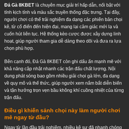
Đá Gà 8KBET
là chuyên mục giải trí hấp dẫn, nổi bật với
tính kịch tính và màu sắc truyền thống đặc trưng. Tại đây,
người chơi có thể trải nghiệm đa dạng các phiên bản chọi
kê, từ cổ điển đến hiện đại, mang lại cảm giác mới lạ và
cuốn hút liên tục. Hệ thống kèo cược được xây dựng linh
hoạt, giúp người tham gia dễ dàng theo dõi và đưa ra lựa
chọn phù hợp.
Bên cạnh đó, Đá Gà 8KBET còn ghi dấu ấn mạnh mẽ với
khả năng cập nhật nhanh các trận đấu chất lượng. Nội
dung phát sóng bao gồm nhiều giải chọi gà lớn, đa dạng
về quy mô và thể thức, giúp người xem nắm bắt diễn biến
và tận hưởng trọn vẹn bầu không khí cuồng nhiệt của từng
trận đấu.
Điều gì khiến sảnh chọi này làm người chơi
mê ngay từ đầu?
Ngay từ lần đầu trải nghiệm, nhiều kê sư đã nhanh chóng