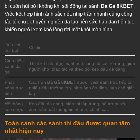
bị cuốn hút bởi không khí sôi động tại sảnh
Đá Gà 8KBET
.
Việc kết hợp hình ảnh sắc nét, nhịp trận nhanh cùng công
tác tổ chức chuyên nghiệp đã tạo nên sức hấp dẫn liên tục,
khiến người xem khó lòng rời mắt khỏi màn hình.
Tiêu chí
Chi tiết
nổi bật
Giao diện
Thiết kế hiện đại, mạnh mẽ cùng bố cục rõ ràng, giúp
sảnh đá
người chơi thao tác và theo dõi kèo đấu dễ dàng
gà
Phát
Các trận
Đá Gà 8KBET
được livestream trực tiếp từ
sóng trực
nhiều đấu trường lớn, hình ảnh ổn định, hạn chế giật
tiếp
lag
Hệ thống
Kèo đấu đa dạng, hiển thị tập trung, hỗ trợ người
kèo cược
xem nắm bắt thông tin nhanh, chính xác
Toàn cảnh các sảnh thi đấu được quan tâm
nhất hiện nay