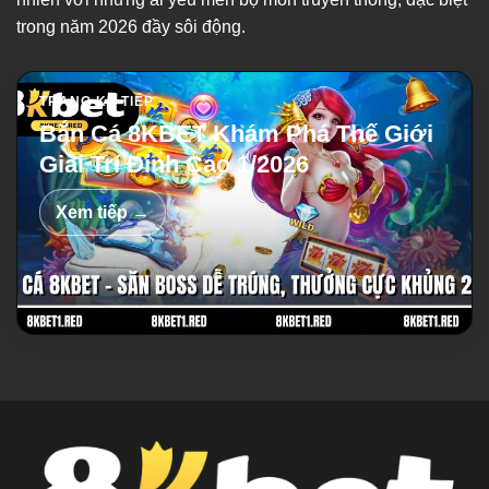
trong năm 2026 đầy sôi động.
TRANG KẾ TIẾP
Bắn Cá 8KBET Khám Phá Thế Giới
Giải Trí Đỉnh Cao 1/2026
Xem tiếp →