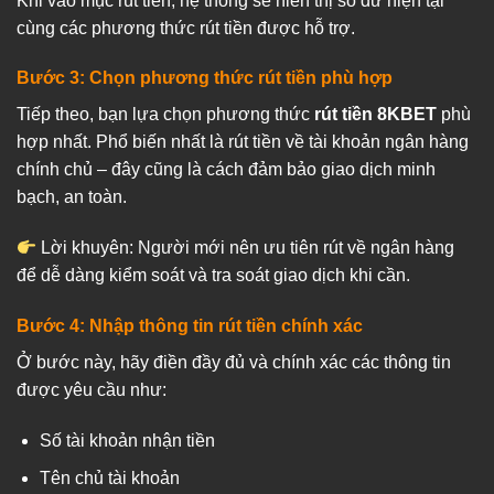
Khi vào mục rút tiền, hệ thống sẽ hiển thị số dư hiện tại
cùng các phương thức rút tiền được hỗ trợ.
Bước 3: Chọn phương thức rút tiền phù hợp
Tiếp theo, bạn lựa chọn phương thức
rút tiền 8KBET
phù
hợp nhất. Phổ biến nhất là rút tiền về tài khoản ngân hàng
chính chủ – đây cũng là cách đảm bảo giao dịch minh
bạch, an toàn.
Lời khuyên: Người mới nên ưu tiên rút về ngân hàng
để dễ dàng kiểm soát và tra soát giao dịch khi cần.
Bước 4: Nhập thông tin rút tiền chính xác
Ở bước này, hãy điền đầy đủ và chính xác các thông tin
được yêu cầu như:
Số tài khoản nhận tiền
Tên chủ tài khoản