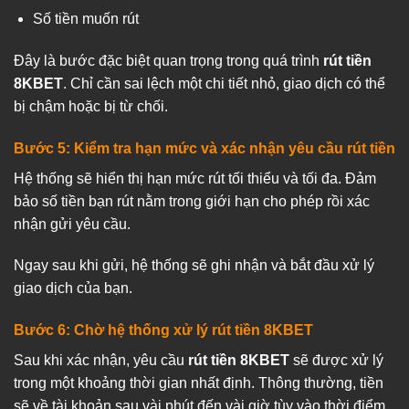
Số tiền muốn rút
Đây là bước đặc biệt quan trọng trong quá trình
rút tiền
8KBET
. Chỉ cần sai lệch một chi tiết nhỏ, giao dịch có thể
bị chậm hoặc bị từ chối.
Bước 5: Kiểm tra hạn mức và xác nhận yêu cầu rút tiền
Hệ thống sẽ hiển thị hạn mức rút tối thiểu và tối đa. Đảm
bảo số tiền bạn rút nằm trong giới hạn cho phép rồi xác
nhận gửi yêu cầu.
Ngay sau khi gửi, hệ thống sẽ ghi nhận và bắt đầu xử lý
giao dịch của bạn.
Bước 6: Chờ hệ thống xử lý rút tiền 8KBET
Sau khi xác nhận, yêu cầu
rút tiền 8KBET
sẽ được xử lý
trong một khoảng thời gian nhất định. Thông thường, tiền
sẽ về tài khoản sau vài phút đến vài giờ tùy vào thời điểm