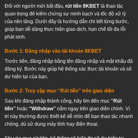
Đối với người mới bắt đầu,
rút tiền 8KBET
là thao tác
quan trọng để kiểm chứng sự minh bạch và tốc độ xử lý
của nền tảng. Dưới đây là hướng dẫn chi tiết từng bước,
giúp bạn dễ dàng thực hiện giao dịch, hạn chế tối đa lỗi
phát sinh.
Bước 1: Đăng nhập vào tài khoản 8KBET
Trước tiên, đăng nhập bằng tên đăng nhập và mật khẩu đã
đăng ký. Bước này giúp hệ thống xác thực tài khoản và số
dư hiện tại của bạn.
Bước 2: Truy cập mục “Rút tiền” trên giao diện
Sau khi đăng nhập thành công, hãy tìm đến mục
“Rút
tiền”
hoặc
“Withdraw”
nằm ngay trên giao diện chính. Vị
trí này thường được thiết kế dễ nhìn để bạn thao tác nhanh
chóng, dù sử dụng máy tính hay điện thoại.