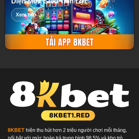
Diện Mới, Siêu Tiện Lợi
Xem tiếp →
8KBET
hiện thu hút hơn 2 triệu người chơi mỗi tháng,
nổi bật với mức hoàn trả trung bình 98,5% và kho trò