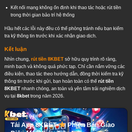
Kết nối mạng không ổn định khi thao tác hoặc rút tiền
trong thời gian bảo trì hệ thống
Hầu hết các lỗi này đều có thể phòng tránh nếu bạn kiểm
tra kỹ thông tin trước khi xác nhận giao dịch.
Kết luận
Nhìn chung,
rút tiền 8KBET
sở hữu quy trình rõ ràng,
minh bạch và không quá phức tạp. Chỉ cần nắm vững các
điều kiện, thao tác theo hướng dẫn, đồng thời kiểm tra kỹ
thông tin trước khi gửi, bạn hoàn toàn có thể
rút tiền
8KBET
nhanh chóng, an toàn và yên tâm trải nghiệm dịch
vụ tại
8kbet
trong năm 2026.
TRANG KẾ TIẾP
Tải App 8KBET
Phiên Bản Giao