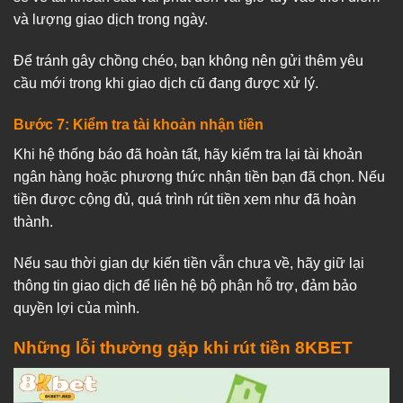
và lượng giao dịch trong ngày.
Để tránh gây chồng chéo, bạn không nên gửi thêm yêu
cầu mới trong khi giao dịch cũ đang được xử lý.
Bước 7: Kiểm tra tài khoản nhận tiền
Khi hệ thống báo đã hoàn tất, hãy kiểm tra lại tài khoản
ngân hàng hoặc phương thức nhận tiền bạn đã chọn. Nếu
tiền được cộng đủ, quá trình rút tiền xem như đã hoàn
thành.
Nếu sau thời gian dự kiến tiền vẫn chưa về, hãy giữ lại
thông tin giao dịch để liên hệ bộ phận hỗ trợ, đảm bảo
quyền lợi của mình.
Những lỗi thường gặp khi rút tiền 8KBET