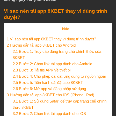
Vì sao nên tải app 8KBET thay vì dùng trình
duyệt?
Mục lục
[
hide
]
1
Vì sao nên tải app 8KBET thay vì dùng trình duyệt?
2
Hướng dẫn tải app 8KBET cho Android
2.1
Bước 1: Truy cập đúng trang chủ chính thức của
8KBET
2.2
Bước 2: Chọn link tải app dành cho Android
2.3
Bước 3: Tải file APK về thiết bị
2.4
Bước 4: Cho phép cài đặt ứng dụng từ nguồn ngoài
2.5
Bước 5: Tiến hành cài đặt app 8KBET
2.6
Bước 6: Mở app và đăng nhập sử dụng
3
Hướng dẫn tải app 8KBET cho iOS (iPhone, iPad)
3.1
Bước 1: Sử dụng Safari để truy cập trang chủ chính
thức 8KBET
3.2
Bước 2: Chọn link tải app dành cho iOS