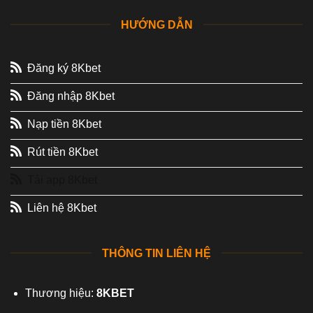
HƯỚNG DẪN
Đăng ký 8Kbet
Đăng nhập 8Kbet
Nạp tiền 8Kbet
Rút tiền 8Kbet
Tải app 8Kbet
Liên hệ 8Kbet
THÔNG TIN LIÊN HỆ
Thương hiệu:
8KBET