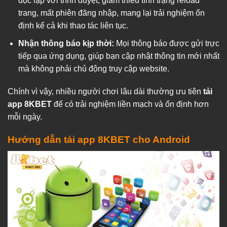
độc lập với trình duyệt, giảm thiểu tình trạng reload
trang, mất phiên đăng nhập, mang lại trải nghiệm ổn
định kể cả khi thao tác liên tục.
Nhận thông báo kịp thời:
Mọi thông báo được gửi trực
tiếp qua ứng dụng, giúp bạn cập nhật thông tin mới nhất
mà không phải chủ động truy cập website.
Chính vì vậy, nhiều người chơi lâu dài thường ưu tiên
tải
app 8KBET
để có trải nghiệm liền mạch và ổn định hơn
mỗi ngày.
Hướng dẫn tải app 8KBET cho Android