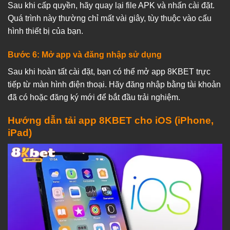
Sau khi cấp quyền, hãy quay lại file APK và nhấn cài đặt.
Quá trình này thường chỉ mất vài giây, tùy thuộc vào cấu
hình thiết bị của bạn.
Bước 6: Mở app và đăng nhập sử dụng
Sau khi hoàn tất cài đặt, bạn có thể mở app 8KBET trực
tiếp từ màn hình điện thoại. Hãy đăng nhập bằng tài khoản
đã có hoặc đăng ký mới để bắt đầu trải nghiệm.
Hướng dẫn tải app 8KBET cho iOS (iPhone,
iPad)