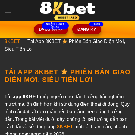
Bỏ
qua
nội
dung
ĐĂNG NHẬP
ĐĂNG KÝ
8KBET
—
Tải App 8KBET
Phiên Bản Giao Diện Mới,
Siêu Tiện Lợi
TẢI APP 8KBET
PHIÊN BẢN GIAO
DIỆN MỚI, SIÊU TIỆN LỢI
Tải app 8KBET
giúp người chơi tận hưởng trải nghiệm
mượt mà, ổn định hơn khi sử dụng điện thoại di động. Quy
trình cài đặt rất đơn giản nếu bạn làm theo đúng hướng
dẫn. Trong bài viết dưới đây, chúng tôi sẽ hướng dẫn bạn
cách tải và sử dụng app
8KBET
một cách an toàn, nhanh
chóng ngay trong năm 2026.